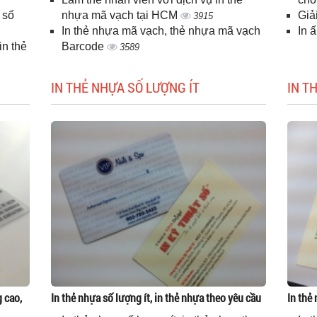
 số
nhựa mã vạch tại HCM
Giả
3915
In thẻ nhựa mã vạch, thẻ nhựa mã vạch
In 
n thẻ
Barcode
3589
IN THẺ NHỰA SỐ LƯỢNG ÍT
IN T
g cao,
In thẻ nhựa số lượng ít, in thẻ nhựa theo yêu cầu
In thẻ