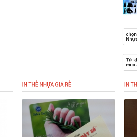
chọn 
Nhựa,
Từ k
mua 
IN THẺ NHỰA GIÁ RẺ
IN T