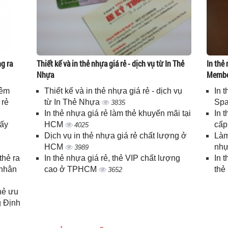
g ra
Thiết kế và in thẻ nhựa giá rẻ - dịch vụ từ In Thẻ
In thẻ 
Nhựa
Memb
iêm
Thiết kế và in thẻ nhựa giá rẻ - dịch vụ
In 
 rẻ
từ In Thẻ Nhựa
Spa
3835
In thẻ nhựa giá rẻ làm thẻ khuyến mãi tại
In 
lấy
HCM
cấ
4025
Dịch vụ in thẻ nhựa giá rẻ chất lượng ở
Làm
HCM
nhự
3989
thẻ ra
In thẻ nhựa giá rẻ, thẻ VIP chất lượng
In 
 nhân
cao ở TPHCM
thẻ
3652
thẻ ưu
g Định