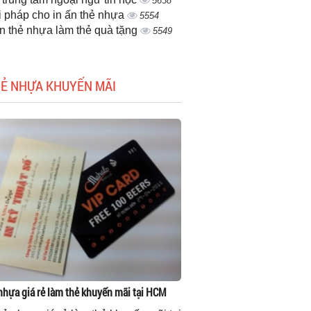
5638
i pháp cho in ấn thẻ nhựa
5554
ấn thẻ nhựa làm thẻ quà tặng
5549
HẺ NHỰA KHUYẾN MÃI
 nhựa giá rẻ làm thẻ khuyến mãi tại HCM