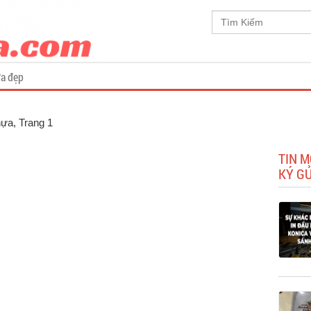
a đẹp
hựa
, Trang 1
TIN M
KÝ GỬ