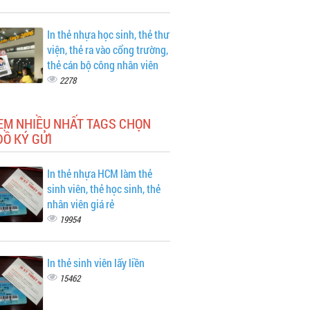
In thẻ nhựa học sinh, thẻ thư
viện, thẻ ra vào cổng trường,
thẻ cán bộ công nhân viên
2278
EM NHIỀU NHẤT TAGS CHỌN
Ồ KÝ GỬI
In thẻ nhựa HCM làm thẻ
sinh viên, thẻ học sinh, thẻ
nhân viên giá rẻ
19954
In thẻ sinh viên lấy liền
15462