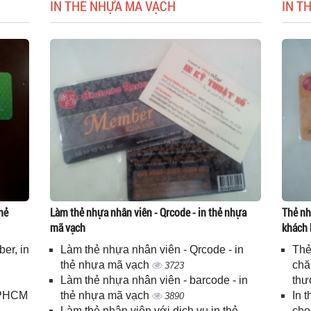
IN THẺ NHỰA MÃ VẠCH
IN T
hẻ
Làm thẻ nhựa nhân viên - Qrcode - in thẻ nhựa
Thẻ nh
mã vạch
khách 
er, in
Làm thẻ nhựa nhân viên - Qrcode - in
Thẻ
n
thẻ nhựa mã vạch
chă
3723
Làm thẻ nhựa nhân viên - barcode - in
thư
 TPHCM
thẻ nhựa mã vạch
In 
3890
Làm thẻ nhân viên với dịch vụ in thẻ
cho