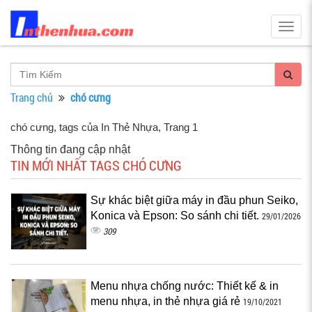
Togg
navig
Trang chủ
chó cưng
chó cưng, tags của In Thẻ Nhựa
, Trang 1
Thông tin đang cập nhật
TIN MỚI NHẤT TAGS CHÓ CƯNG
Sự khác biệt giữa máy in đầu phun Seiko,
Konica và Epson: So sánh chi tiết.
29/01/2026
309
Menu nhựa chống nước: Thiết kế & in
menu nhựa, in thẻ nhựa giá rẻ
19/10/2021