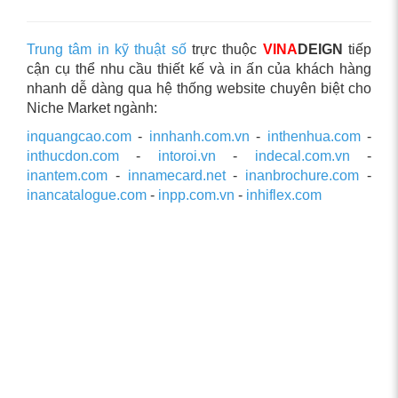
Trung tâm in kỹ thuật số
trực thuộc
VINA
DEIGN
tiếp
cận cụ thể nhu cầu thiết kế và in ấn của khách hàng
nhanh dễ dàng qua hệ thống website chuyên biệt cho
Niche Market ngành:
inquangcao.com
-
innhanh.com.vn
-
inthenhua.com
-
inthucdon.com
-
intoroi.vn
-
indecal.com.vn
-
inantem.com
-
innamecard.net
-
inanbrochure.com
-
inancatalogue.com
-
inpp.com.vn
-
inhiflex.com