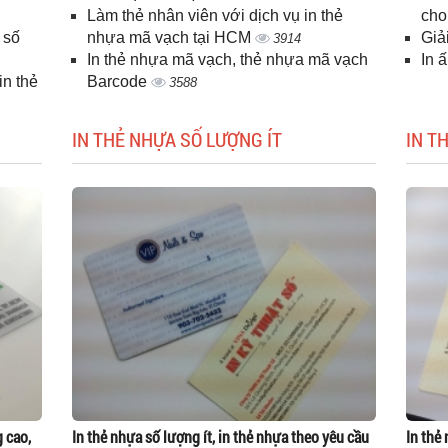
Làm thẻ nhân viên với dịch vụ in thẻ
cho
 số
nhựa mã vạch tại HCM
Giả
3914
In thẻ nhựa mã vạch, thẻ nhựa mã vạch
In 
n thẻ
Barcode
3588
IN THẺ NHỰA SỐ LƯỢNG ÍT
IN T
g cao,
In thẻ nhựa số lượng ít, in thẻ nhựa theo yêu cầu
In thẻ