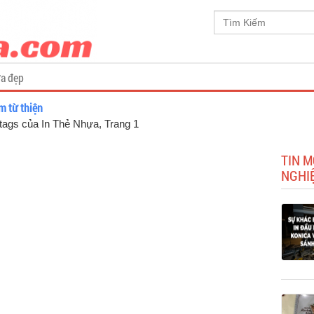
a đẹp
m từ thiện
, tags của In Thẻ Nhựa
, Trang 1
TIN M
NGHIỆ