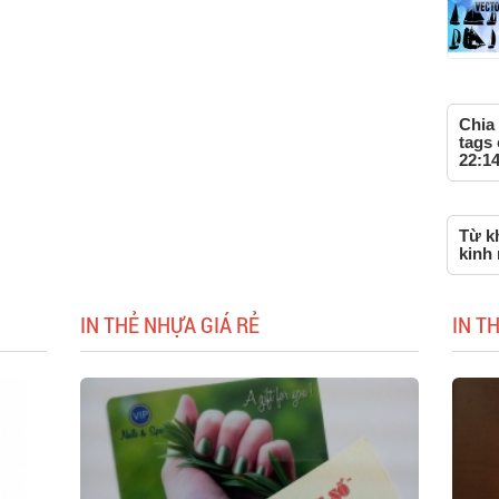
Chia 
tags 
22:14
Từ kh
kinh 
IN THẺ NHỰA GIÁ RẺ
IN T