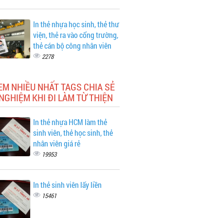
In thẻ nhựa học sinh, thẻ thư
viện, thẻ ra vào cổng trường,
thẻ cán bộ công nhân viên
2278
EM NHIỀU NHẤT TAGS CHIA SẺ
NGHIỆM KHI ĐI LÀM TỪ THIỆN
In thẻ nhựa HCM làm thẻ
sinh viên, thẻ học sinh, thẻ
nhân viên giá rẻ
19953
In thẻ sinh viên lấy liền
15461