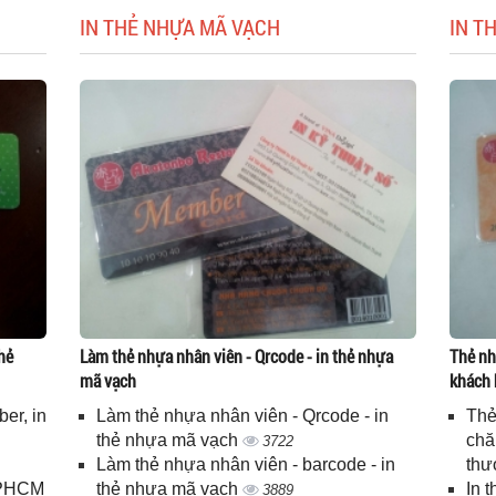
IN THẺ NHỰA MÃ VẠCH
IN T
hẻ
Làm thẻ nhựa nhân viên - Qrcode - in thẻ nhựa
Thẻ nh
mã vạch
khách 
er, in
Làm thẻ nhựa nhân viên - Qrcode - in
Thẻ
n
thẻ nhựa mã vạch
chă
3722
Làm thẻ nhựa nhân viên - barcode - in
thư
 TPHCM
thẻ nhựa mã vạch
In 
3889