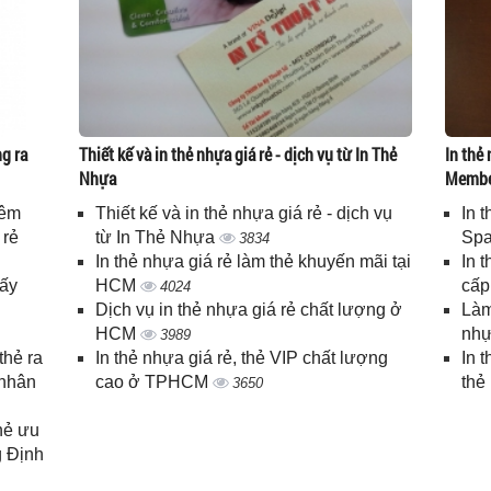
g ra
Thiết kế và in thẻ nhựa giá rẻ - dịch vụ từ In Thẻ
In thẻ 
Nhựa
Memb
iêm
Thiết kế và in thẻ nhựa giá rẻ - dịch vụ
In 
 rẻ
từ In Thẻ Nhựa
Spa
3834
In thẻ nhựa giá rẻ làm thẻ khuyến mãi tại
In 
lấy
HCM
cấ
4024
Dịch vụ in thẻ nhựa giá rẻ chất lượng ở
Làm
HCM
nhự
3989
thẻ ra
In thẻ nhựa giá rẻ, thẻ VIP chất lượng
In 
 nhân
cao ở TPHCM
thẻ
3650
thẻ ưu
g Định