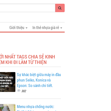
Giới thiệu
In thẻ nhựa giá rẻ
ỚI NHẤT TAGS CHIA SẺ KINH
M KHI ĐI LÀM TỪ THIỆN
Sự khác biệt giữa máy in đầu
phun Seiko, Konica và
Epson: So sánh chi tiết.
302
Menu nhựa chống nước: