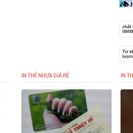
chất 
09/08
Từ kh
lượn
IN THẺ NHỰA GIÁ RẺ
IN T