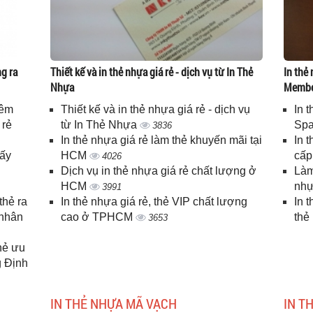
g ra
Thiết kế và in thẻ nhựa giá rẻ - dịch vụ từ In Thẻ
In thẻ 
Nhựa
Memb
iêm
Thiết kế và in thẻ nhựa giá rẻ - dịch vụ
In 
 rẻ
từ In Thẻ Nhựa
Spa
3836
In thẻ nhựa giá rẻ làm thẻ khuyến mãi tại
In 
lấy
HCM
cấ
4026
Dịch vụ in thẻ nhựa giá rẻ chất lượng ở
Làm
HCM
nhự
3991
thẻ ra
In thẻ nhựa giá rẻ, thẻ VIP chất lượng
In 
 nhân
cao ở TPHCM
thẻ
3653
thẻ ưu
g Định
IN THẺ NHỰA MÃ VẠCH
IN T