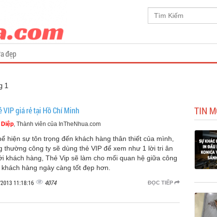
a đẹp
g 1
TIN M
ẻ VIP giá rẻ tại Hồ Chí Minh
 Diệp
, Thành viên của InTheNhua.com
hể hiện sự tôn trọng đến khách hàng thân thiết của mình,
g thường công ty sẽ dùng thẻ VIP để xem như 1 lời tri ân
với khách hàng, Thẻ Vip sẽ làm cho mối quan hệ giữa công
à khách hàng ngày càng tốt đẹp hơn.
4074
/2013 11:18:16
ĐỌC TIẾP