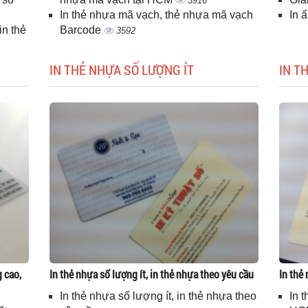
3916
In thẻ nhựa mã vạch, thẻ nhựa mã vạch
In 
n thẻ
Barcode
3592
IN THẺ NHỰA SỐ LƯỢNG ÍT
IN T
g cao,
In thẻ nhựa số lượng ít, in thẻ nhựa theo yêu cầu
In thẻ
In thẻ nhựa số lượng ít, in thẻ nhựa theo
In 