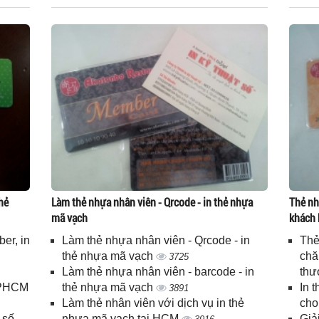
hẻ
Làm thẻ nhựa nhân viên - Qrcode - in thẻ nhựa
Thẻ nh
mã vạch
khách 
er, in
Làm thẻ nhựa nhân viên - Qrcode - in
Thẻ
n
thẻ nhựa mã vạch
chă
3725
Làm thẻ nhựa nhân viên - barcode - in
thư
 TPHCM
thẻ nhựa mã vạch
In 
3891
Làm thẻ nhân viên với dịch vụ in thẻ
cho
 số
nhựa mã vạch tại HCM
Giả