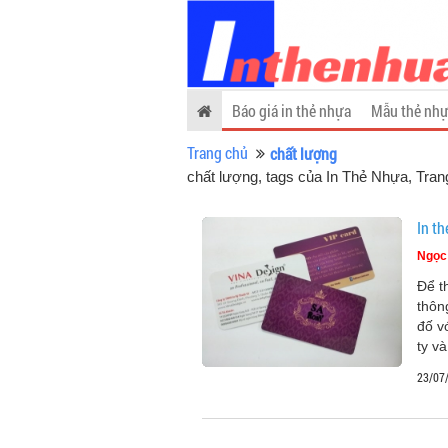
Báo giá in thẻ nhựa
Mẫu thẻ nhự
Trang chủ
chất lượng
chất lượng, tags của In Thẻ Nhựa
, Tran
In th
Ngọc
Để t
thôn
đố 
ty v
23/07