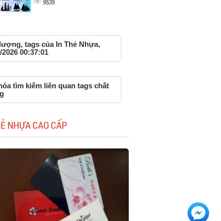
9535
lượng, tags của In Thẻ Nhựa,
/2026 00:37:01
óa tìm kiếm liên quan tags chất
g
HẺ NHỰA CAO CẤP