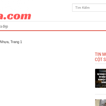
a đẹp
ẻ Nhựa
, Trang 1
TIN 
CỘT 