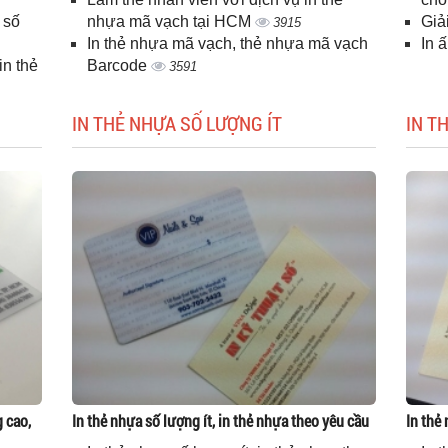
 số
nhựa mã vạch tại HCM
Giả
3915
In thẻ nhựa mã vạch, thẻ nhựa mã vạch
In 
n thẻ
Barcode
3591
IN THẺ NHỰA SỐ LƯỢNG ÍT
IN T
g cao,
In thẻ nhựa số lượng ít, in thẻ nhựa theo yêu cầu
In thẻ