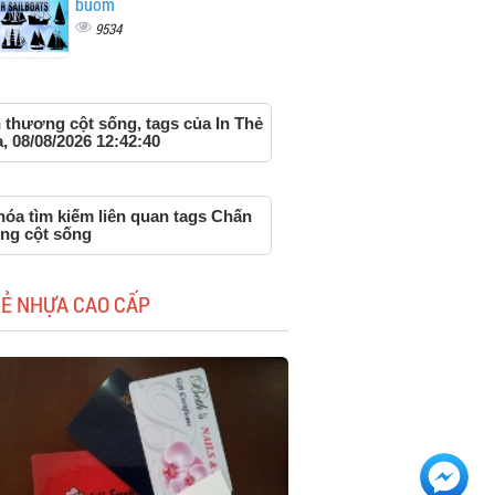
buồm
9534
 thương cột sống, tags của In Thẻ
 08/08/2026 12:42:40
hóa tìm kiếm liên quan tags Chấn
ng cột sống
HẺ NHỰA CAO CẤP