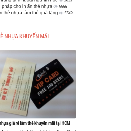
5639
i pháp cho in ấn thẻ nhựa
5555
ấn thẻ nhựa làm thẻ quà tặng
5549
HẺ NHỰA KHUYẾN MÃI
 nhựa giá rẻ làm thẻ khuyến mãi tại HCM