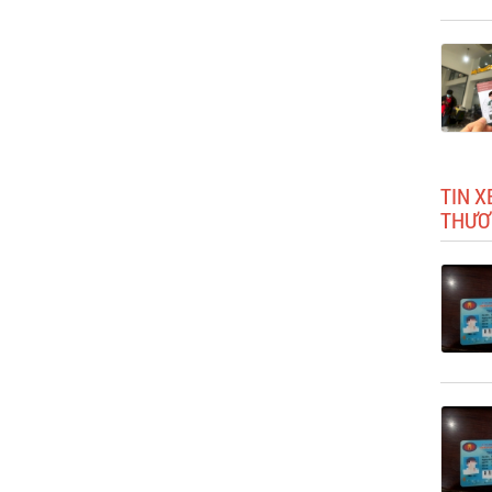
TIN X
THƯƠ