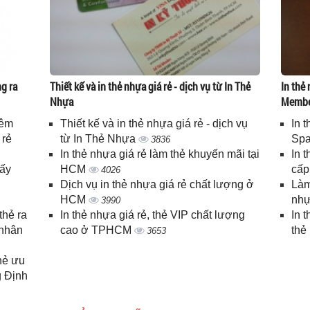
g ra
Thiết kế và in thẻ nhựa giá rẻ - dịch vụ từ In Thẻ
In thẻ 
Nhựa
Memb
iêm
Thiết kế và in thẻ nhựa giá rẻ - dịch vụ
In 
 rẻ
từ In Thẻ Nhựa
Spa
3836
In thẻ nhựa giá rẻ làm thẻ khuyến mãi tại
In 
lấy
HCM
cấ
4026
Dịch vụ in thẻ nhựa giá rẻ chất lượng ở
Làm
HCM
nhự
3990
thẻ ra
In thẻ nhựa giá rẻ, thẻ VIP chất lượng
In 
 nhân
cao ở TPHCM
thẻ
3653
thẻ ưu
g Định