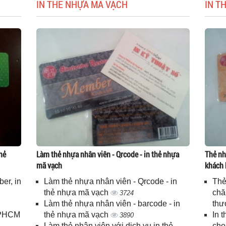
IN THẺ NHỰA MÃ VẠCH
IN T
hẻ
Làm thẻ nhựa nhân viên - Qrcode - in thẻ nhựa
Thẻ nh
mã vạch
khách 
er, in
Làm thẻ nhựa nhân viên - Qrcode - in
Thẻ
n
thẻ nhựa mã vạch
chă
3724
Làm thẻ nhựa nhân viên - barcode - in
thư
 TPHCM
thẻ nhựa mã vạch
In 
3890
Làm thẻ nhân viên với dịch vụ in thẻ
cho