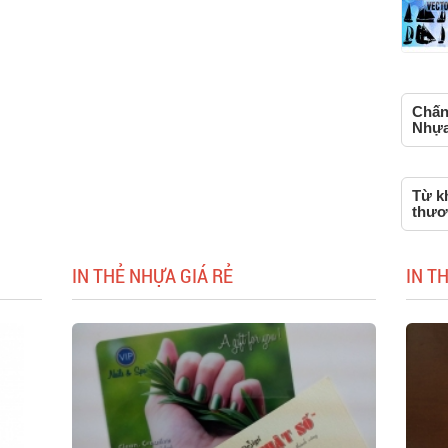
Chấn
Nhựa,
Từ k
thươ
IN THẺ NHỰA GIÁ RẺ
IN T