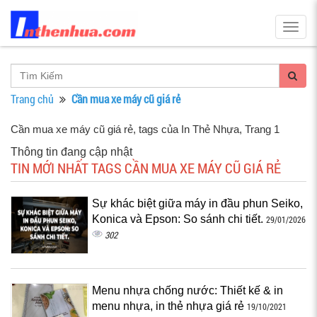
Togg
navig
Trang chủ
Cần mua xe máy cũ giá rẻ
Cần mua xe máy cũ giá rẻ, tags của In Thẻ Nhựa
, Trang 1
Thông tin đang cập nhật
TIN MỚI NHẤT TAGS CẦN MUA XE MÁY CŨ GIÁ RẺ
Sự khác biệt giữa máy in đầu phun Seiko,
Konica và Epson: So sánh chi tiết.
29/01/2026
302
Menu nhựa chống nước: Thiết kế & in
menu nhựa, in thẻ nhựa giá rẻ
19/10/2021