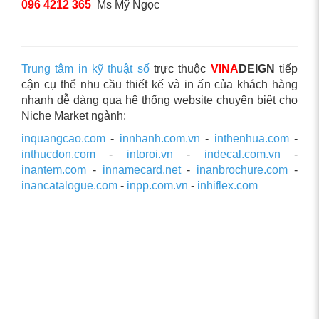
096 4212 365
Ms Mỹ Ngọc
Trung tâm in kỹ thuật số
trực thuộc
VINA
DEIGN
tiếp
cận cụ thể nhu cầu thiết kế và in ấn của khách hàng
nhanh dễ dàng qua hệ thống website chuyên biệt cho
Niche Market ngành:
inquangcao.com
-
innhanh.com.vn
-
inthenhua.com
-
inthucdon.com
-
intoroi.vn
-
indecal.com.vn
-
inantem.com
-
innamecard.net
-
inanbrochure.com
-
inancatalogue.com
-
inpp.com.vn
-
inhiflex.com