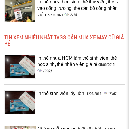
In thẻ nhựa học sinh, thẻ thư viện, thẻ ra
vào cổng trường, thẻ cán bộ công nhân
viên
2278
22/02/2021
TIN XEM NHIỀU NHẤT TAGS CẦN MUA XE MÁY CŨ GIÁ
RẺ
In thẻ nhựa HCM làm thẻ sinh viên, thẻ
học sinh, thẻ nhân viên giá rẻ
05/06/2015
19953
In thẻ sinh viên lấy liền
15461
15/08/2013
Những mẫu vector thiết kế chất lượng