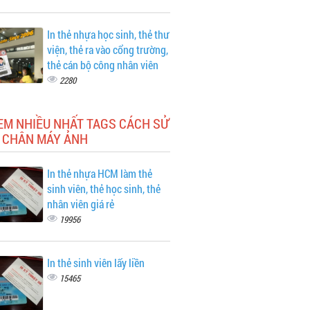
In thẻ nhựa học sinh, thẻ thư
viện, thẻ ra vào cổng trường,
thẻ cán bộ công nhân viên
2280
EM NHIỀU NHẤT TAGS CÁCH SỬ
 CHÂN MÁY ẢNH
In thẻ nhựa HCM làm thẻ
sinh viên, thẻ học sinh, thẻ
nhân viên giá rẻ
19956
In thẻ sinh viên lấy liền
15465