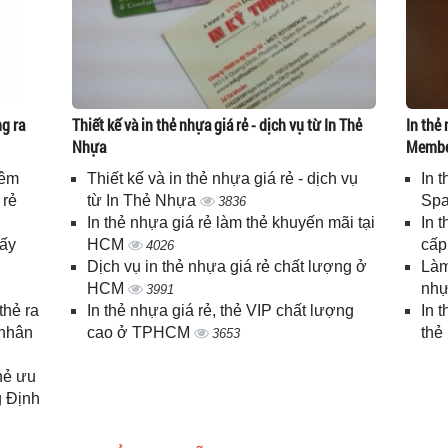
g ra
Thiết kế và in thẻ nhựa giá rẻ - dịch vụ từ In Thẻ
In thẻ 
Nhựa
Memb
iêm
Thiết kế và in thẻ nhựa giá rẻ - dịch vụ
In 
 rẻ
từ In Thẻ Nhựa
Spa
3836
In thẻ nhựa giá rẻ làm thẻ khuyến mãi tại
In 
lấy
HCM
cấ
4026
Dịch vụ in thẻ nhựa giá rẻ chất lượng ở
Làm
HCM
nhự
3991
thẻ ra
In thẻ nhựa giá rẻ, thẻ VIP chất lượng
In 
 nhân
cao ở TPHCM
thẻ
3653
thẻ ưu
g Định