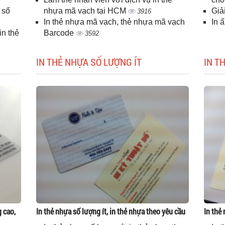
 số
nhựa mã vạch tại HCM
Giả
3916
In thẻ nhựa mã vạch, thẻ nhựa mã vạch
In 
n thẻ
Barcode
3592
IN THẺ NHỰA SỐ LƯỢNG ÍT
IN T
g cao,
In thẻ nhựa số lượng ít, in thẻ nhựa theo yêu cầu
In thẻ