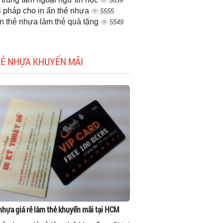
5639
i pháp cho in ấn thẻ nhựa
5555
ấn thẻ nhựa làm thẻ quà tặng
5549
HẺ NHỰA KHUYẾN MÃI
 nhựa giá rẻ làm thẻ khuyến mãi tại HCM