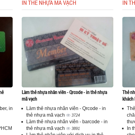
IN THẺ NHỰA MÃ VẠCH
IN T
hẻ
Làm thẻ nhựa nhân viên - Qrcode - in thẻ nhựa
Thẻ nh
mã vạch
khách 
er, in
Làm thẻ nhựa nhân viên - Qrcode - in
Thẻ
n
thẻ nhựa mã vạch
chă
3724
Làm thẻ nhựa nhân viên - barcode - in
thư
 TPHCM
thẻ nhựa mã vạch
In 
3891
Làm thẻ nhân viên với dịch vụ in thẻ
cho