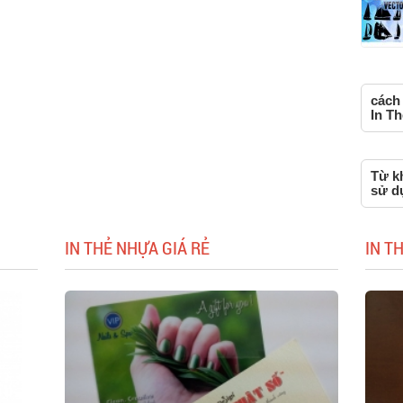
cách
In Th
Từ kh
sử d
IN THẺ NHỰA GIÁ RẺ
IN T