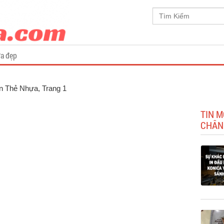
a đẹp
In Thẻ Nhựa
, Trang 1
TIN M
CHÂN