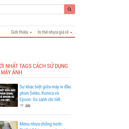
Giới thiệu
In thẻ nhựa giá rẻ
ỚI NHẤT TAGS CÁCH SỬ DỤNG
 MÁY ẢNH
Sự khác biệt giữa máy in đầu
phun Seiko, Konica và
Epson: So sánh chi tiết.
306
Menu nhựa chống nước: