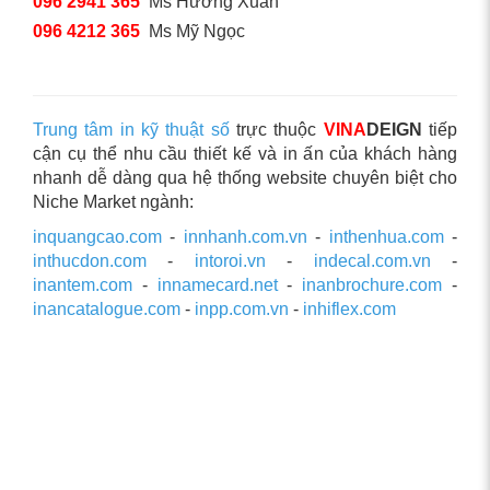
096 2941 365
Ms Hương Xuân
096 4212 365
Ms Mỹ Ngọc
Trung tâm in kỹ thuật số
trực thuộc
VINA
DEIGN
tiếp
cận cụ thể nhu cầu thiết kế và in ấn của khách hàng
nhanh dễ dàng qua hệ thống website chuyên biệt cho
Niche Market ngành:
inquangcao.com
-
innhanh.com.vn
-
inthenhua.com
-
inthucdon.com
-
intoroi.vn
-
indecal.com.vn
-
inantem.com
-
innamecard.net
-
inanbrochure.com
-
inancatalogue.com
-
inpp.com.vn
-
inhiflex.com