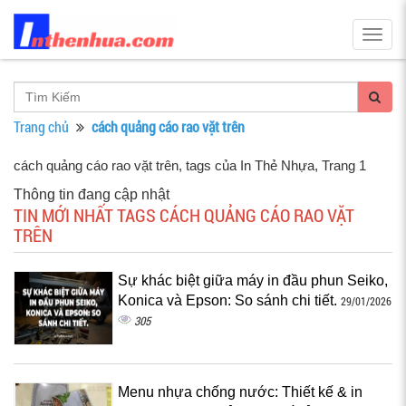
Togg
navig
Trang chủ
cách quảng cáo rao vặt trên
cách quảng cáo rao vặt trên, tags của In Thẻ Nhựa
, Trang 1
Thông tin đang cập nhật
TIN MỚI NHẤT TAGS CÁCH QUẢNG CÁO RAO VẶT
TRÊN
Sự khác biệt giữa máy in đầu phun Seiko,
Konica và Epson: So sánh chi tiết.
29/01/2026
305
Menu nhựa chống nước: Thiết kế & in