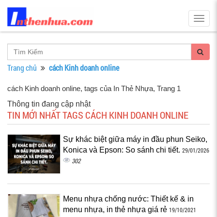
Togg
navig
Trang chủ
cách Kinh doanh online
cách Kinh doanh online, tags của In Thẻ Nhựa
, Trang 1
Thông tin đang cập nhật
TIN MỚI NHẤT TAGS CÁCH KINH DOANH ONLINE
Sự khác biệt giữa máy in đầu phun Seiko,
Konica và Epson: So sánh chi tiết.
29/01/2026
302
Menu nhựa chống nước: Thiết kế & in
menu nhựa, in thẻ nhựa giá rẻ
19/10/2021