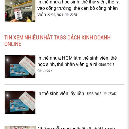
In thẻ nhựa học sinh, thẻ thư viện, thẻ ra
vào cổng trường, thẻ cán bộ công nhân
viên
2278
22/02/2021
TIN XEM NHIỀU NHẤT TAGS CÁCH KINH DOANH
ONLINE
In thẻ nhựa HCM làm thẻ sinh viên, thẻ
học sinh, thẻ nhân viên giá rẻ
05/06/2015
19953
In thẻ sinh viên lấy liền
15461
15/08/2013
Những mẫu vector thiết kế chất lượng