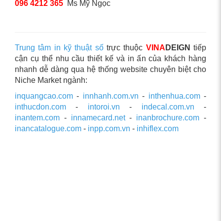
096 4212 365
Ms Mỹ Ngọc
Trung tâm in kỹ thuật số
trực thuộc
VINA
DEIGN
tiếp
cận cụ thể nhu cầu thiết kế và in ấn của khách hàng
nhanh dễ dàng qua hệ thống website chuyên biệt cho
Niche Market ngành:
inquangcao.com
-
innhanh.com.vn
-
inthenhua.com
-
inthucdon.com
-
intoroi.vn
-
indecal.com.vn
-
inantem.com
-
innamecard.net
-
inanbrochure.com
-
inancatalogue.com
-
inpp.com.vn
-
inhiflex.com