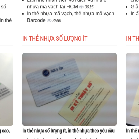
 số
nhựa mã vạch tại HCM
Giả
3915
In thẻ nhựa mã vạch, thẻ nhựa mã vạch
In 
n thẻ
Barcode
3589
IN THẺ NHỰA SỐ LƯỢNG ÍT
IN T
g cao,
In thẻ nhựa số lượng ít, in thẻ nhựa theo yêu cầu
In thẻ