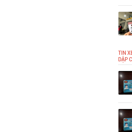
TIN X
DẬP 