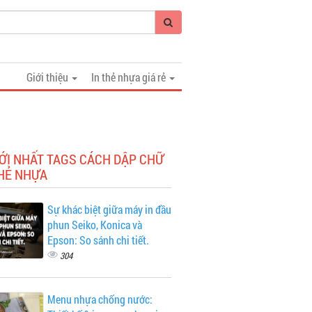
Giới thiệu
In thẻ nhựa giá rẻ
ỚI NHẤT TAGS CÁCH DẬP CHỮ
THẺ NHỰA
Sự khác biệt giữa máy in đầu
phun Seiko, Konica và
Epson: So sánh chi tiết.
304
Menu nhựa chống nước: