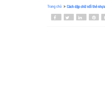
Trang chủ
Cách dập chữ nổi thẻ nhự
Share
Tweet
Share
Pin
0