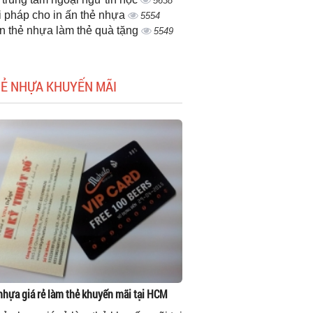
5638
i pháp cho in ấn thẻ nhựa
5554
ấn thẻ nhựa làm thẻ quà tặng
5549
HẺ NHỰA KHUYẾN MÃI
 nhựa giá rẻ làm thẻ khuyến mãi tại HCM