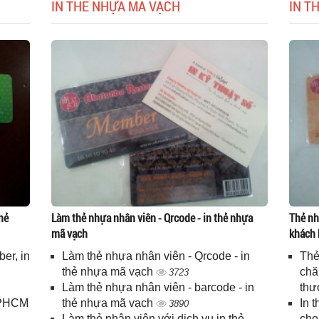
IN THẺ NHỰA MÃ VẠCH
IN T
hẻ
Làm thẻ nhựa nhân viên - Qrcode - in thẻ nhựa
Thẻ nh
mã vạch
khách 
er, in
Làm thẻ nhựa nhân viên - Qrcode - in
Thẻ
n
thẻ nhựa mã vạch
chă
3723
Làm thẻ nhựa nhân viên - barcode - in
thư
 TPHCM
thẻ nhựa mã vạch
In 
3890
Làm thẻ nhân viên với dịch vụ in thẻ
cho