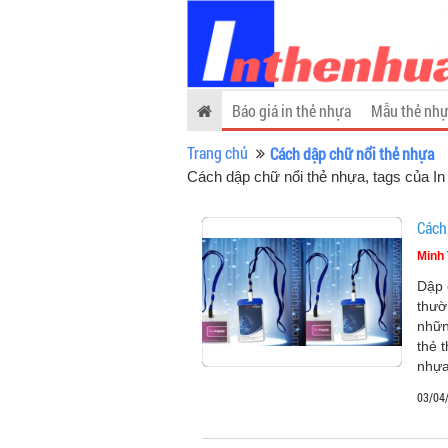
Báo giá in thẻ nhựa
Mẫu thẻ nhự
Trang chủ
Cách dập chữ nổi thẻ nhựa
Cách dập chữ nổi thẻ nhựa, tags của I
Cách
Minh 
Dập 
thườ
nhữn
thẻ 
nhựa
03/04