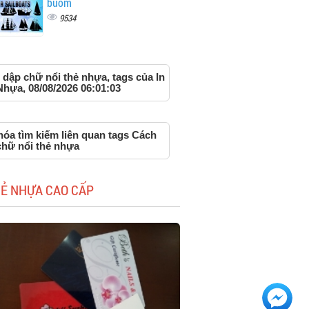
buồm
9534
dập chữ nổi thẻ nhựa, tags của In
Nhựa, 08/08/2026 06:01:03
hóa tìm kiếm liên quan tags Cách
chữ nổi thẻ nhựa
HẺ NHỰA CAO CẤP