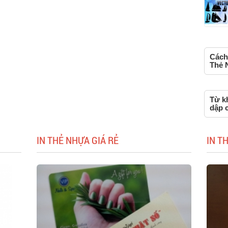
Cách 
Thẻ 
Từ k
dập 
IN THẺ NHỰA GIÁ RẺ
IN T