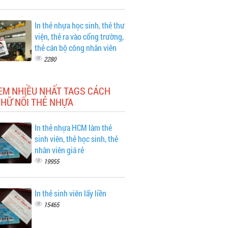
In thẻ nhựa học sinh, thẻ thư
viện, thẻ ra vào cổng trường,
thẻ cán bộ công nhân viên
2280
EM NHIỀU NHẤT TAGS CÁCH
CHỮ NỔI THẺ NHỰA
In thẻ nhựa HCM làm thẻ
sinh viên, thẻ học sinh, thẻ
nhân viên giá rẻ
19955
In thẻ sinh viên lấy liền
15465