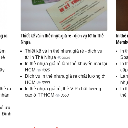
g ra
Thiết kế và in thẻ nhựa giá rẻ - dịch vụ từ In Thẻ
In thẻ 
Nhựa
Memb
iêm
Thiết kế và in thẻ nhựa giá rẻ - dịch vụ
In 
 rẻ
từ In Thẻ Nhựa
Spa
3836
In thẻ nhựa giá rẻ làm thẻ khuyến mãi tại
In 
lấy
HCM
cấ
4025
Dịch vụ in thẻ nhựa giá rẻ chất lượng ở
Làm
HCM
nhự
3990
thẻ ra
In thẻ nhựa giá rẻ, thẻ VIP chất lượng
In 
 nhân
cao ở TPHCM
thẻ
3653
thẻ ưu
g Định