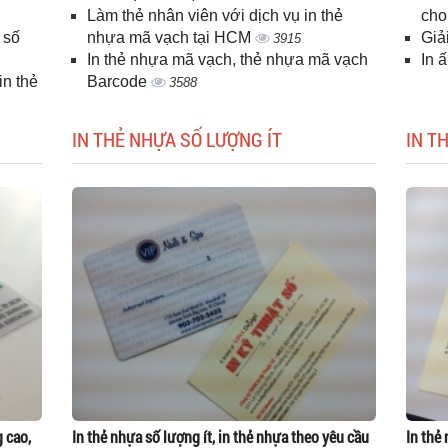
Làm thẻ nhân viên với dịch vụ in thẻ
cho
 số
nhựa mã vạch tại HCM
Giả
3915
In thẻ nhựa mã vạch, thẻ nhựa mã vạch
In 
n thẻ
Barcode
3588
IN THẺ NHỰA SỐ LƯỢNG ÍT
IN T
g cao,
In thẻ nhựa số lượng ít, in thẻ nhựa theo yêu cầu
In thẻ