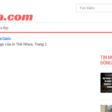
a đẹp
a Casio
ags của In Thẻ Nhựa
, Trang 1
TIN M
ĐỒNG 