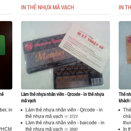
IN THẺ NHỰA MÃ VẠCH
IN T
hẻ
Làm thẻ nhựa nhân viên - Qrcode - in thẻ nhựa
Thẻ nh
mã vạch
khách 
er, in
Làm thẻ nhựa nhân viên - Qrcode - in
Thẻ
n
thẻ nhựa mã vạch
chă
3723
Làm thẻ nhựa nhân viên - barcode - in
thư
 TPHCM
thẻ nhựa mã vạch
In 
3890