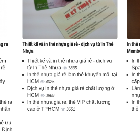
g ra
Thiết kế và in thẻ nhựa giá rẻ - dịch vụ từ In Thẻ
In thẻ 
Nhựa
Memb
iêm
Thiết kế và in thẻ nhựa giá rẻ - dịch vụ
In 
 rẻ
từ In Thẻ Nhựa
Spa
3835
In thẻ nhựa giá rẻ làm thẻ khuyến mãi tại
In 
lấy
HCM
cấ
4025
Dịch vụ in thẻ nhựa giá rẻ chất lượng ở
Làm
HCM
nhự
3989
thẻ ra
In thẻ nhựa giá rẻ, thẻ VIP chất lượng
In 
 nhân
cao ở TPHCM
thẻ
3651
thẻ ưu
g Định