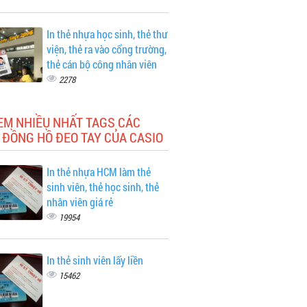
In thẻ nhựa học sinh, thẻ thư
viện, thẻ ra vào cổng trường,
thẻ cán bộ công nhân viên
2278
EM NHIỀU NHẤT TAGS CÁC
 ĐỒNG HỒ ĐEO TAY CỦA CASIO
In thẻ nhựa HCM làm thẻ
sinh viên, thẻ học sinh, thẻ
nhân viên giá rẻ
19954
In thẻ sinh viên lấy liền
15462