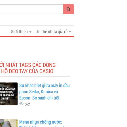
Giới thiệu
In thẻ nhựa giá rẻ
ỚI NHẤT TAGS CÁC DÒNG
HỒ ĐEO TAY CỦA CASIO
Sự khác biệt giữa máy in đầu
phun Seiko, Konica và
Epson: So sánh chi tiết.
302
Menu nhựa chống nước: