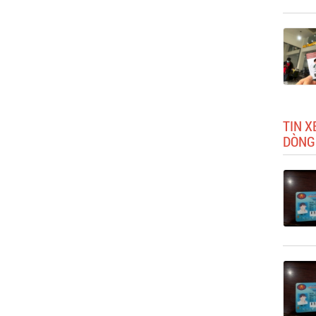
TIN X
DÒNG