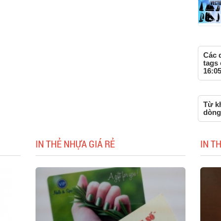
Các 
tags 
16:05
Từ kh
dòng
IN THẺ NHỰA GIÁ RẺ
IN T