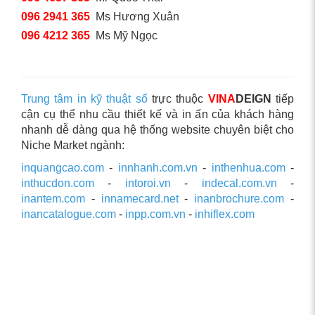
096 2941 365
Ms Hương Xuân
096 4212 365
Ms Mỹ Ngọc
Trung tâm in kỹ thuật số
trực thuộc
VINA
DEIGN
tiếp
cận cụ thể nhu cầu thiết kế và in ấn của khách hàng
nhanh dễ dàng qua hệ thống website chuyên biệt cho
Niche Market ngành:
inquangcao.com
-
innhanh.com.vn
-
inthenhua.com
-
inthucdon.com
-
intoroi.vn
-
indecal.com.vn
-
inantem.com
-
innamecard.net
-
inanbrochure.com
-
inancatalogue.com
-
inpp.com.vn
-
inhiflex.com