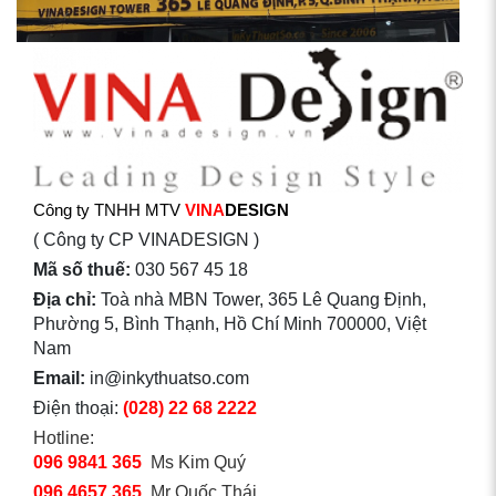
Công ty TNHH MTV
VINA
DESIGN
( Công ty CP VINADESIGN )
Mã số thuế:
030 567 45 18
Địa chỉ:
Toà nhà MBN Tower, 365 Lê Quang Định,
Phường 5, Bình Thạnh, Hồ Chí Minh 700000, Việt
Nam
Email:
in@inkythuatso.com
Điện thoại:
(028) 22 68 2222
Hotline:
096 9841 365
Ms Kim Quý
096 4657 365
Mr Quốc Thái