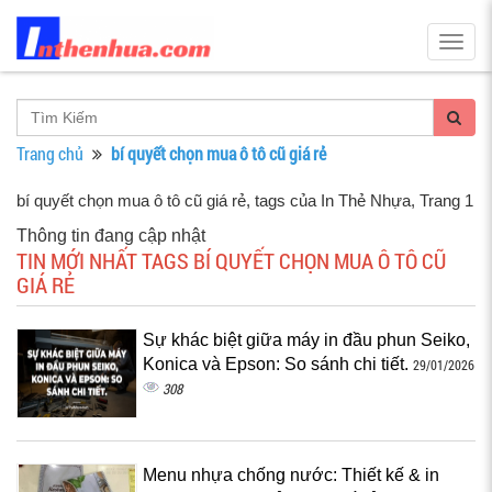
Togg
navig
Trang chủ
bí quyết chọn mua ô tô cũ giá rẻ
bí quyết chọn mua ô tô cũ giá rẻ, tags của In Thẻ Nhựa
, Trang 1
Thông tin đang cập nhật
TIN MỚI NHẤT TAGS BÍ QUYẾT CHỌN MUA Ô TÔ CŨ
GIÁ RẺ
Sự khác biệt giữa máy in đầu phun Seiko,
Konica và Epson: So sánh chi tiết.
29/01/2026
308
Menu nhựa chống nước: Thiết kế & in