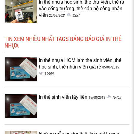
In thẻ nhựa học sinh, thẻ thư viện, thẻ ra
vào cổng trường, thẻ cán bộ công nhân
viên
2281
22/02/2021
TIN XEM NHIỀU NHẤT TAGS BẢNG BÁO GIÁ IN THẺ
NHỰA
In thẻ nhựa HCM làm thẻ sinh viên, thẻ
học sinh, thẻ nhân viên giá rẻ
05/06/2015
19956
In thẻ sinh viên lấy liền
15465
15/08/2013
Những mẫu vector thiết kế chất lượng