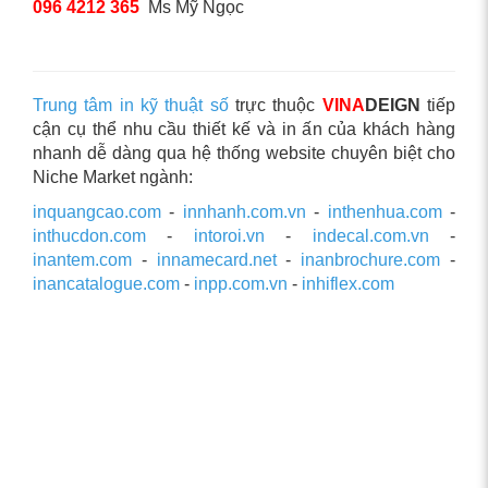
096 4212 365
Ms Mỹ Ngọc
Trung tâm in kỹ thuật số
trực thuộc
VINA
DEIGN
tiếp
cận cụ thể nhu cầu thiết kế và in ấn của khách hàng
nhanh dễ dàng qua hệ thống website chuyên biệt cho
Niche Market ngành:
inquangcao.com
-
innhanh.com.vn
-
inthenhua.com
-
inthucdon.com
-
intoroi.vn
-
indecal.com.vn
-
inantem.com
-
innamecard.net
-
inanbrochure.com
-
inancatalogue.com
-
inpp.com.vn
-
inhiflex.com