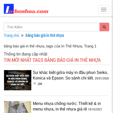
Togg
navig
Trang chủ
bảng báo giá in thẻ nhựa
bảng báo giá in thẻ nhựa, tags của In Thẻ Nhựa
, Trang 1
Thông tin đang cập nhật
TIN MỚI NHẤT TAGS BẢNG BÁO GIÁ IN THẺ NHỰA
Sự khác biệt giữa máy in đầu phun Seiko,
Konica và Epson: So sánh chi tiết.
29/01/2026
306
Menu nhựa chống nước: Thiết kế & in
menu nhựa, in thẻ nhựa giá rẻ
19/10/2021