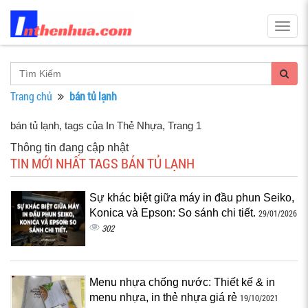
Togg
navig
Trang chủ
bán tủ lạnh
bán tủ lạnh, tags của In Thẻ Nhựa
, Trang 1
Thông tin đang cập nhật
TIN MỚI NHẤT TAGS BÁN TỦ LẠNH
Sự khác biệt giữa máy in đầu phun Seiko,
Konica và Epson: So sánh chi tiết.
29/01/2026
302
Menu nhựa chống nước: Thiết kế & in
menu nhựa, in thẻ nhựa giá rẻ
19/10/2021