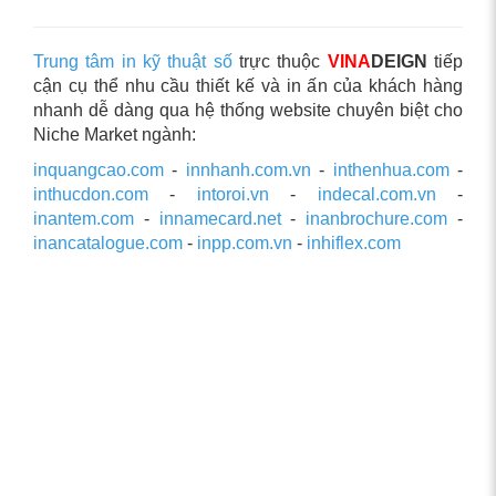
Trung tâm in kỹ thuật số
trực thuộc
VINA
DEIGN
tiếp
cận cụ thể nhu cầu thiết kế và in ấn của khách hàng
nhanh dễ dàng qua hệ thống website chuyên biệt cho
Niche Market ngành:
inquangcao.com
-
innhanh.com.vn
-
inthenhua.com
-
inthucdon.com
-
intoroi.vn
-
indecal.com.vn
-
inantem.com
-
innamecard.net
-
inanbrochure.com
-
inancatalogue.com
-
inpp.com.vn
-
inhiflex.com