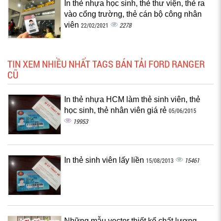
In thẻ nhựa học sinh, thẻ thư viện, thẻ ra
vào cổng trường, thẻ cán bộ công nhân
viên
2278
22/02/2021
TIN XEM NHIỀU NHẤT TAGS BÁN TẢI FORD RANGER
CŨ
In thẻ nhựa HCM làm thẻ sinh viên, thẻ
học sinh, thẻ nhân viên giá rẻ
05/06/2015
19953
In thẻ sinh viên lấy liền
15461
15/08/2013
Những mẫu vector thiết kế chất lượng