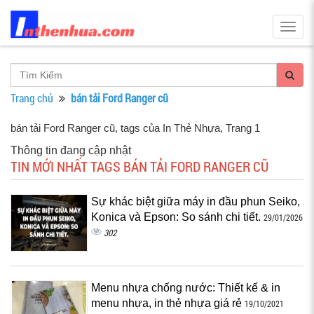
Togg
navig
Trang chủ
bán tải Ford Ranger cũ
bán tải Ford Ranger cũ, tags của In Thẻ Nhựa
, Trang 1
Thông tin đang cập nhật
TIN MỚI NHẤT TAGS BÁN TẢI FORD RANGER CŨ
Sự khác biệt giữa máy in đầu phun Seiko,
Konica và Epson: So sánh chi tiết.
29/01/2026
302
Menu nhựa chống nước: Thiết kế & in
menu nhựa, in thẻ nhựa giá rẻ
19/10/2021