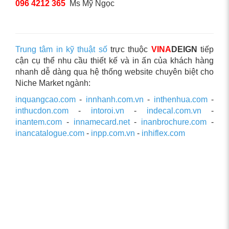
096 4212 365
Ms Mỹ Ngọc
Trung tâm in kỹ thuật số
trực thuộc
VINA
DEIGN
tiếp
cận cụ thể nhu cầu thiết kế và in ấn của khách hàng
nhanh dễ dàng qua hệ thống website chuyên biệt cho
Niche Market ngành:
inquangcao.com
-
innhanh.com.vn
-
inthenhua.com
-
inthucdon.com
-
intoroi.vn
-
indecal.com.vn
-
inantem.com
-
innamecard.net
-
inanbrochure.com
-
inancatalogue.com
-
inpp.com.vn
-
inhiflex.com