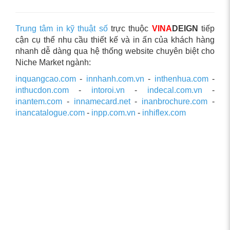
Trung tâm in kỹ thuật số
trực thuộc
VINA
DEIGN
tiếp
cận cụ thể nhu cầu thiết kế và in ấn của khách hàng
nhanh dễ dàng qua hệ thống website chuyên biệt cho
Niche Market ngành:
inquangcao.com
-
innhanh.com.vn
-
inthenhua.com
-
inthucdon.com
-
intoroi.vn
-
indecal.com.vn
-
inantem.com
-
innamecard.net
-
inanbrochure.com
-
inancatalogue.com
-
inpp.com.vn
-
inhiflex.com