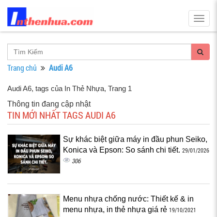
Togg
navig
Trang chủ
Audi A6
Audi A6, tags của In Thẻ Nhựa
, Trang 1
Thông tin đang cập nhật
TIN MỚI NHẤT TAGS AUDI A6
Sự khác biệt giữa máy in đầu phun Seiko,
Konica và Epson: So sánh chi tiết.
29/01/2026
306
Menu nhựa chống nước: Thiết kế & in
menu nhựa, in thẻ nhựa giá rẻ
19/10/2021