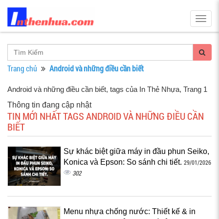
Togg
navig
Trang chủ
Android và những điều cần biết
Android và những điều cần biết, tags của In Thẻ Nhựa
, Trang 1
Thông tin đang cập nhật
TIN MỚI NHẤT TAGS ANDROID VÀ NHỮNG ĐIỀU CẦN
BIẾT
Sự khác biệt giữa máy in đầu phun Seiko,
Konica và Epson: So sánh chi tiết.
29/01/2026
302
Menu nhựa chống nước: Thiết kế & in