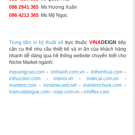
096 2941 365
Ms Hương Xuân
096 4212 365
Ms Mỹ Ngọc
Trung tâm in kỹ thuật số
trực thuộc
VINA
DEIGN
tiếp
cận cụ thể nhu cầu thiết kế và in ấn của khách hàng
nhanh dễ dàng qua hệ thống website chuyên biệt cho
Niche Market ngành:
inquangcao.com
-
innhanh.com.vn
-
inthenhua.com
-
inthucdon.com
-
intoroi.vn
-
indecal.com.vn
-
inantem.com
-
innamecard.net
-
inanbrochure.com
-
inancatalogue.com
-
inpp.com.vn
-
inhiflex.com