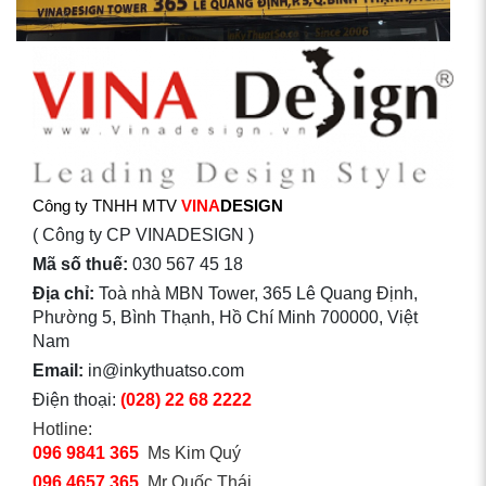
Công ty TNHH MTV
VINA
DESIGN
( Công ty CP VINADESIGN )
Mã số thuế:
030 567 45 18
Địa chỉ:
Toà nhà MBN Tower, 365 Lê Quang Định,
Phường 5, Bình Thạnh, Hồ Chí Minh 700000, Việt
Nam
Email:
in@inkythuatso.com
Điện thoại:
(028) 22 68 2222
Hotline:
096 9841 365
Ms Kim Quý
096 4657 365
Mr Quốc Thái