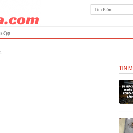
a đẹp
 1
TIN 