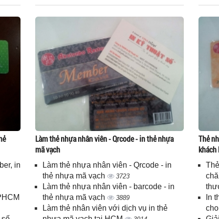
hẻ
Làm thẻ nhựa nhân viên - Qrcode - in thẻ nhựa
Thẻ nh
mã vạch
khách 
er, in
Làm thẻ nhựa nhân viên - Qrcode - in
Thẻ
n
thẻ nhựa mã vạch
chă
3723
Làm thẻ nhựa nhân viên - barcode - in
thư
 TPHCM
thẻ nhựa mã vạch
In 
3889
Làm thẻ nhân viên với dịch vụ in thẻ
cho
 số
nhựa mã vạch tại HCM
Giả