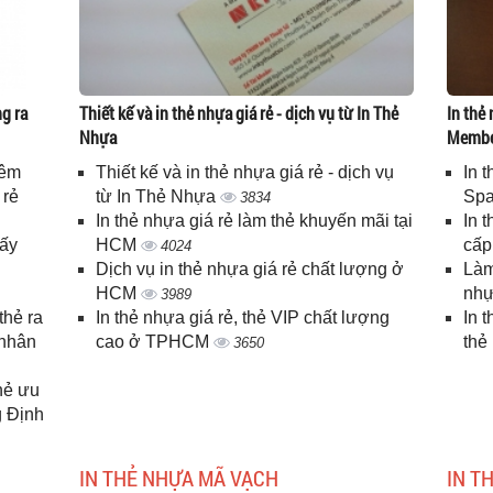
g ra
Thiết kế và in thẻ nhựa giá rẻ - dịch vụ từ In Thẻ
In thẻ 
Nhựa
Memb
iêm
Thiết kế và in thẻ nhựa giá rẻ - dịch vụ
In 
 rẻ
từ In Thẻ Nhựa
Spa
3834
In thẻ nhựa giá rẻ làm thẻ khuyến mãi tại
In 
lấy
HCM
cấ
4024
Dịch vụ in thẻ nhựa giá rẻ chất lượng ở
Làm
HCM
nhự
3989
thẻ ra
In thẻ nhựa giá rẻ, thẻ VIP chất lượng
In 
 nhân
cao ở TPHCM
thẻ
3650
thẻ ưu
g Định
IN THẺ NHỰA MÃ VẠCH
IN T