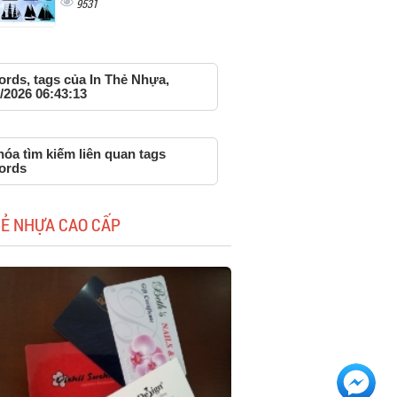
9531
rds, tags của In Thẻ Nhựa,
/2026 06:43:13
óa tìm kiếm liên quan tags
ords
HẺ NHỰA CAO CẤP