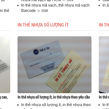
3914
In thẻ nhựa mã vạch, thẻ nhựa mã vạch
In 
n thẻ
Barcode
3588
IN THẺ NHỰA SỐ LƯỢNG ÍT
IN T
g cao,
In thẻ nhựa số lượng ít, in thẻ nhựa theo yêu cầu
In thẻ
In thẻ nhựa số lượng ít, in thẻ nhựa theo
In 