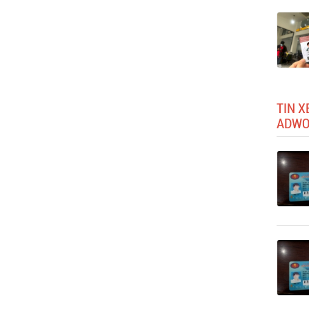
TIN X
ADWO