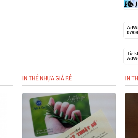
AdWo
07/08
Từ kh
AdW
IN THẺ NHỰA GIÁ RẺ
IN T