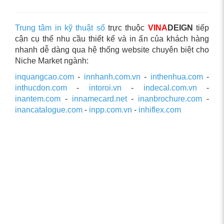
Trung tâm in kỹ thuật số
trực thuộc
VINA
DEIGN
tiếp
cận cụ thể nhu cầu thiết kế và in ấn của khách hàng
nhanh dễ dàng qua hệ thống website chuyên biệt cho
Niche Market ngành:
inquangcao.com
-
innhanh.com.vn
-
inthenhua.com
-
inthucdon.com
-
intoroi.vn
-
indecal.com.vn
-
inantem.com
-
innamecard.net
-
inanbrochure.com
-
inancatalogue.com
-
inpp.com.vn
-
inhiflex.com