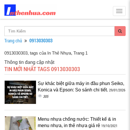
Togg
navig
Trang chủ
0913030303
0913030303, tags của In Thẻ Nhựa
, Trang 1
Thông tin đang cập nhật
TIN MỚI NHẤT TAGS 0913030303
Sự khác biệt giữa máy in đầu phun Seiko,
Konica và Epson: So sánh chi tiết.
29/01/2026
305
Menu nhựa chống nước: Thiết kế & in
menu nhựa, in thẻ nhựa giá rẻ
19/10/2021