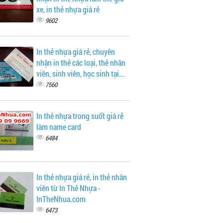
xe, in thẻ nhựa giá rẻ
9602
In thẻ nhựa giá rẻ, chuyên
nhận in thẻ các loại, thẻ nhân
viên, sinh viên, học sinh tại...
7560
In thẻ nhựa trong suốt giá rẻ
làm name card
6484
In thẻ nhựa giá rẻ, in thẻ nhân
viên từ In Thẻ Nhựa -
InTheNhua.com
6473