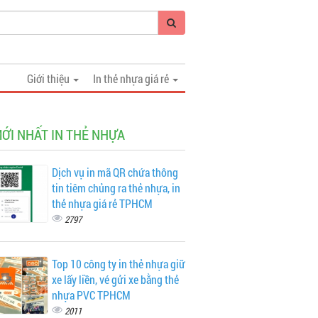
Giới thiệu
In thẻ nhựa giá rẻ
MỚI NHẤT IN THẺ NHỰA
Dịch vụ in mã QR chứa thông
tin tiêm chủng ra thẻ nhựa, in
thẻ nhựa giá rẻ TPHCM
2797
Top 10 công ty in thẻ nhựa giữ
xe lấy liền, vé gửi xe bằng thẻ
nhựa PVC TPHCM
2011