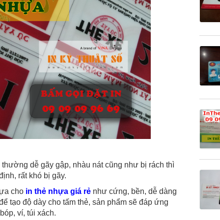
 thường dễ gãy gập, nhàu nát cũng như bị rách thì
ịnh, rất khó bị gãy.
hựa cho
in thẻ nhựa giá rẻ
như cứng, bền, dễ dàng
 để tạo độ dày cho tấm thẻ, sản phẩm sẽ đáp ứng
p, ví, túi xách.