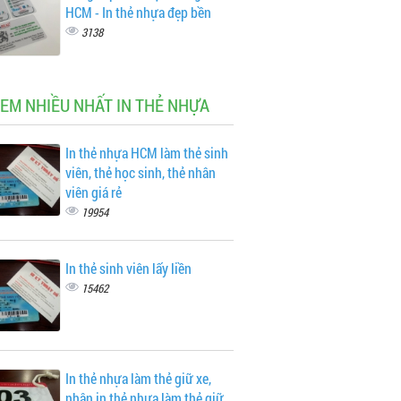
HCM - In thẻ nhựa đẹp bền‎
3138
XEM NHIỀU NHẤT IN THẺ NHỰA
In thẻ nhựa HCM làm thẻ sinh
viên, thẻ học sinh, thẻ nhân
viên giá rẻ
19954
In thẻ sinh viên lấy liền
15462
In thẻ nhựa làm thẻ giữ xe,
nhận in thẻ nhựa làm thẻ giữ