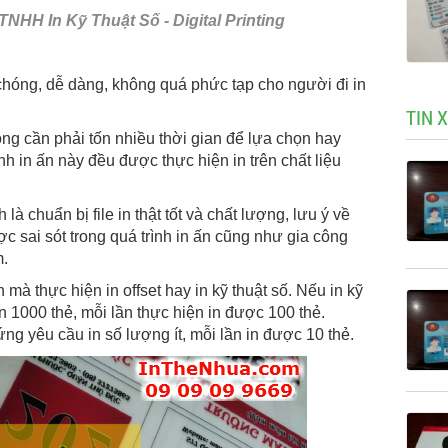
NHH In Kỹ Thuật Số - Digital Printing
 chóng, dễ dàng, không quá phức tạp cho người đi in
TIN 
g cần phải tốn nhiều thời gian để lựa chọn hay
ình in ấn này đều được thực hiện in trên chất liệu
à chuẩn bị file in thật tốt và chất lượng, lưu ý về
c sai sót trong quá trình in ấn cũng như gia công
m.
mà thực hiện in offset hay in kỹ thuật số. Nếu in kỹ
ơn 1000 thẻ, mỗi lần thực hiện in được 100 thẻ.
 ứng yêu cầu in số lượng ít, mỗi lần in được 10 thẻ.