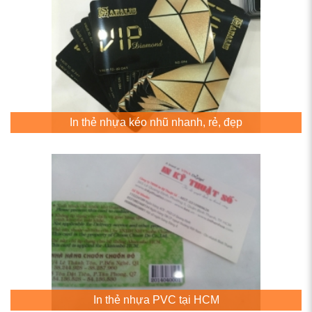
In thẻ nhựa kéo nhũ nhanh, rẻ, đẹp
In thẻ nhựa PVC tại HCM