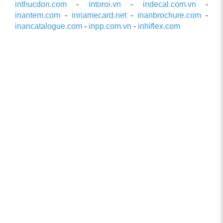
inthucdon.com
-
intoroi.vn
-
indecal.com.vn
-
inantem.com
-
innamecard.net
-
inanbrochure.com
-
inancatalogue.com
-
inpp.com.vn
-
inhiflex.com