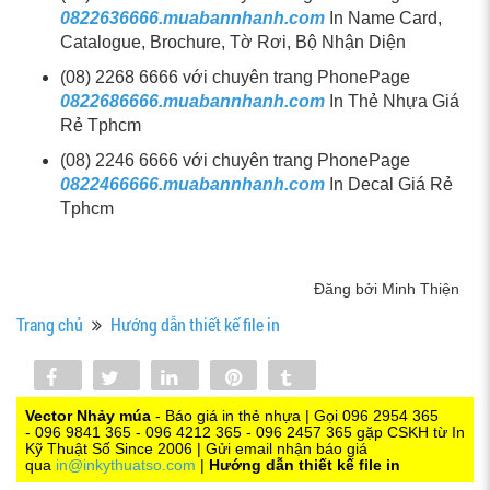
0822636666.muabannhanh.com
In Name Card,
Catalogue, Brochure, Tờ Rơi, Bộ Nhận Diện
(08) 2268 6666 với chuyên trang PhonePage
0822686666.muabannhanh.com
In Thẻ Nhựa Giá
Rẻ Tphcm
(08) 2246 6666 với chuyên trang PhonePage
0822466666.muabannhanh.com
In Decal Giá Rẻ
Tphcm
Đăng bởi Minh Thiện
Trang chủ
Hướng dẫn thiết kế file in
Share
Tweet
Share
Pin
Tumblr
0
Vector Nhảy múa
- Báo giá in thẻ nhựa | Gọi 096 2954 365
- 096 9841 365 - 096 4212 365 - 096 2457 365 gặp CSKH từ In
Kỹ Thuật Số Since 2006 | Gửi email nhận báo giá
qua
in@inkythuatso.com
|
Hướng dẫn thiết kế file in