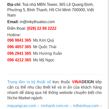
Địa chỉ:
Toà nhà MBN Tower, 365 Lê Quang Định,
Phường 5, Bình Thạnh, Hồ Chí Minh 700000, Việt
Nam
Email:
in@inkythuatso.com
Điện thoại:
(028) 22 68 2222
Hotline:
096 9841 365
Ms Kim Quý
096 4657 365
Mr Quốc Thái
096 2941 365
Ms Hương Xuân
096 4212 365
Ms Mỹ Ngọc
Trung tâm in kỹ thuật số
trực thuộc
VINA
DEIGN
tiếp
cận cụ thể nhu cầu thiết kế và in ấn của khách hàng
nhanh dễ dàng qua hệ thống website chuyên biệt cho
Niche Market ngành:
inquangcao.com
-
innhanh.com.vn
-
inthenhua.com
-