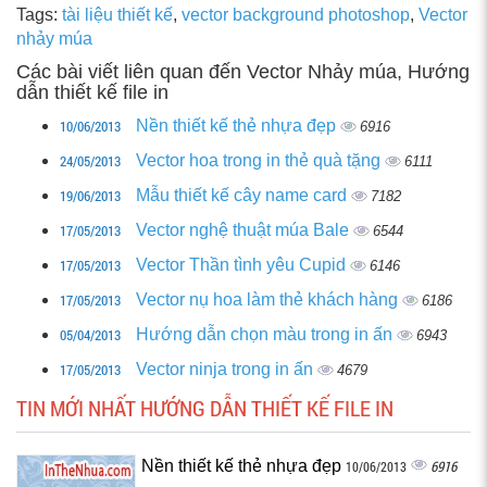
Tags:
tài liệu thiết kế
,
vector background photoshop
,
Vector
nhảy múa
Các bài viết liên quan đến Vector Nhảy múa, Hướng
dẫn thiết kế file in
10/06/2013
Nền thiết kế thẻ nhựa đẹp
6916
24/05/2013
Vector hoa trong in thẻ quà tặng
6111
19/06/2013
Mẫu thiết kế cây name card
7182
17/05/2013
Vector nghệ thuật múa Bale
6544
17/05/2013
Vector Thần tình yêu Cupid
6146
17/05/2013
Vector nụ hoa làm thẻ khách hàng
6186
05/04/2013
Hướng dẫn chọn màu trong in ấn
6943
17/05/2013
Vector ninja trong in ấn
4679
TIN MỚI NHẤT HƯỚNG DẪN THIẾT KẾ FILE IN
Nền thiết kế thẻ nhựa đẹp
6916
10/06/2013