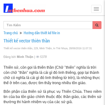
Togg
navig
Trang chủ
Hướng dẫn thiết kế file in
Thiết kế vector thiên thần
Thiết kế vector thiên thần, 229, Minh Thiện, In Thẻ Nhựa
, 28/06/2016 11:07:31
Đăng bởi
Minh Thiện
|
5378
Thiên sứ, còn gọi là thiên thần (Chữ "thiên" nghĩa là trời
còn chữ "thần" nghĩa là cái gì đó linh thiêng, gọp lại thành
chữ có nghĩa là cái gì đó linh thiêng từ trời), là những thực
thể ở trên cao, được tìm thấy trong nhiều tôn giáo.
Bổn phận của thiên sứ là phục vụ Thiên Chúa. Theo niềm
tin của ba tôn giáo chính thuộc độc thần giáo, các thiên sứ
thường thi hành nhiệm vụ của các sứ giả.