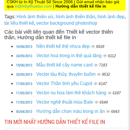
CSKH từ In Kỹ Thuật Số Since 2006 | Gửi email nhận báo giá
qua
in@inkythuatso.com
|
Hướng dẫn thiết kế file in
Tags:
Hình ảnh thiên sứ
,
hình ảnh thiên thần
,
hình ảnh đẹp
,
tài liệu thiết kế
,
vector background photoshop
Các bài viết liên quan đến Thiết kế vector thiên
thần, Hướng dẫn thiết kế file in
10/06/2013
Nền thiết kế thẻ nhựa đẹp
6918
24/05/2013
Vector hoa trong in thẻ quà tặng
6112
19/06/2013
Mẫu thiết kế cây name card
7183
20/05/2013
Vector tàu thủy, thuyền buồm
9532
17/05/2013
Vector Thần tình yêu Cupid
6147
17/05/2013
Vector nụ hoa làm thẻ khách hàng
6187
17/05/2013
Vector nghệ thuật múa Bale
6544
05/04/2013
Hướng dẫn chọn màu trong in ấn
6943
TIN MỚI NHẤT HƯỚNG DẪN THIẾT KẾ FILE IN