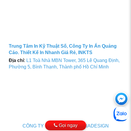
Trung Tâm In Kỹ Thuật Số, Công Ty In Ấn Quảng
Cáo. Thiết Kế In Nhanh Giá Rẻ, INKTS
Địa chỉ
:
L1 Toà Nhà MBN Tower, 365 Lê Quang Định,
Phường 5, Bình Thạnh, Thành phố Hồ Chí Minh
Ch
với
htt
Gọi ngay
CÔNG TY THIẾT KẾ WEB VINADESIGN