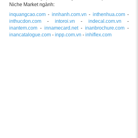
Niche Market ngành:
inquangcao.com
-
innhanh.com.vn
-
inthenhua.com
-
inthucdon.com
-
intoroi.vn
-
indecal.com.vn
-
inantem.com
-
innamecard.net
-
inanbrochure.com
-
inancatalogue.com
-
inpp.com.vn
-
inhiflex.com