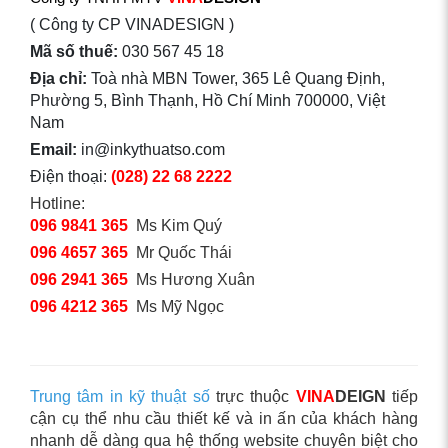
( Công ty CP VINADESIGN )
Mã số thuế:
030 567 45 18
Địa chỉ:
Toà nhà MBN Tower, 365 Lê Quang Định,
Phường 5, Bình Thạnh, Hồ Chí Minh 700000, Việt
Nam
Email:
in@inkythuatso.com
Điện thoại:
(028) 22 68 2222
Hotline:
096 9841 365
Ms Kim Quý
096 4657 365
Mr Quốc Thái
096 2941 365
Ms Hương Xuân
096 4212 365
Ms Mỹ Ngọc
Trung tâm in kỹ thuật số
trực thuộc
VINA
DEIGN
tiếp
cận cụ thể nhu cầu thiết kế và in ấn của khách hàng
nhanh dễ dàng qua hệ thống website chuyên biệt cho