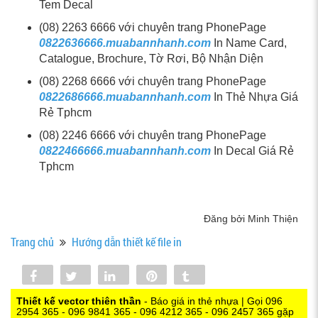
Tem Decal
(08) 2263 6666 với chuyên trang PhonePage
0822636666.muabannhanh.com
In Name Card,
Catalogue, Brochure, Tờ Rơi, Bộ Nhận Diện
(08) 2268 6666 với chuyên trang PhonePage
0822686666.muabannhanh.com
In Thẻ Nhựa Giá
Rẻ Tphcm
(08) 2246 6666 với chuyên trang PhonePage
0822466666.muabannhanh.com
In Decal Giá Rẻ
Tphcm
Đăng bởi Minh Thiện
Trang chủ
Hướng dẫn thiết kế file in
Share
Tweet
Share
Pin
Tumblr
0
Thiết kế vector thiên thần
- Báo giá in thẻ nhựa | Gọi 096
2954 365 - 096 9841 365 - 096 4212 365 - 096 2457 365 gặp