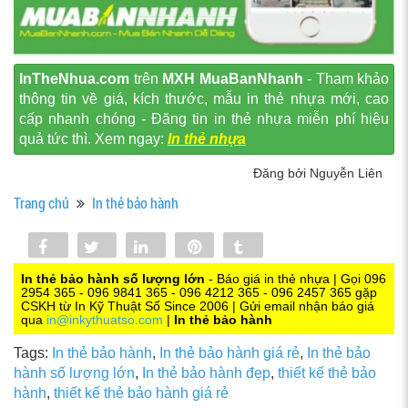
InTheNhua.com
trên
MXH MuaBanNhanh
- Tham khảo
thông tin về giá, kích thước, mẫu in thẻ nhựa mới, cao
cấp nhanh chóng - Đăng tin in thẻ nhựa miễn phí hiệu
quả tức thì. Xem ngay:
In thẻ nhựa
Đăng bởi Nguyễn Liên
Trang chủ
In thẻ bảo hành
Share
Tweet
Share
Pin
Tumblr
0
In thẻ bảo hành số lượng lớn
- Báo giá in thẻ nhựa | Gọi 096
2954 365 - 096 9841 365 - 096 4212 365 - 096 2457 365 gặp
CSKH từ In Kỹ Thuật Số Since 2006 | Gửi email nhận báo giá
qua
in@inkythuatso.com
|
In thẻ bảo hành
Tags:
In thẻ bảo hành
,
In thẻ bảo hành giá rẻ
,
In thẻ bảo
hành số lượng lớn
,
In thẻ bảo hành đẹp
,
thiết kế thẻ bảo
hành
,
thiết kế thẻ bảo hành giá rẻ