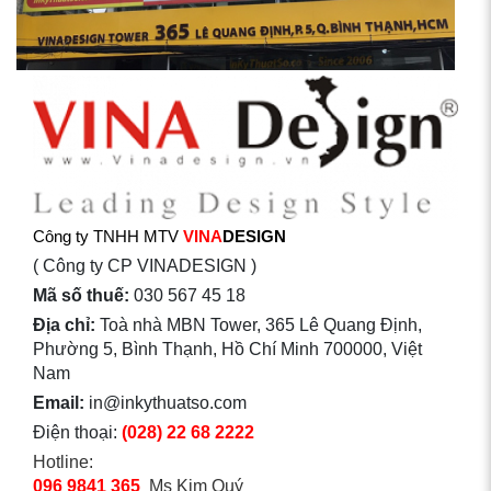
Công ty TNHH MTV
VINA
DESIGN
( Công ty CP VINADESIGN )
Mã số thuế:
030 567 45 18
Địa chỉ:
Toà nhà MBN Tower, 365 Lê Quang Định,
Phường 5, Bình Thạnh, Hồ Chí Minh 700000, Việt
Nam
Email:
in@inkythuatso.com
Điện thoại:
(028) 22 68 2222
Hotline:
096 9841 365
Ms Kim Quý