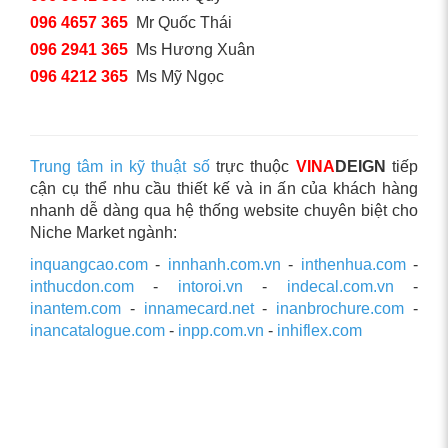
096 4657 365
Mr Quốc Thái
096 2941 365
Ms Hương Xuân
096 4212 365
Ms Mỹ Ngọc
Trung tâm in kỹ thuật số
trực thuộc
VINA
DEIGN
tiếp
cận cụ thể nhu cầu thiết kế và in ấn của khách hàng
nhanh dễ dàng qua hệ thống website chuyên biệt cho
Niche Market ngành:
inquangcao.com
-
innhanh.com.vn
-
inthenhua.com
-
inthucdon.com
-
intoroi.vn
-
indecal.com.vn
-
inantem.com
-
innamecard.net
-
inanbrochure.com
-
inancatalogue.com
-
inpp.com.vn
-
inhiflex.com