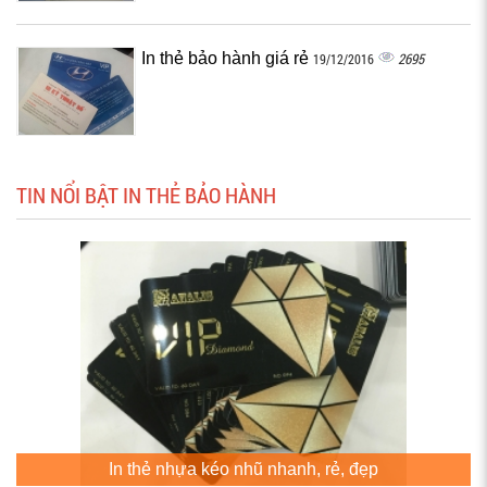
In thẻ bảo hành giá rẻ
2695
19/12/2016
TIN NỔI BẬT IN THẺ BẢO HÀNH
In thẻ nhựa kéo nhũ nhanh, rẻ, đẹp